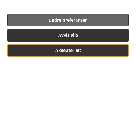
Endre preferanser
Avvis alle
Aksepter alt
Reserver bord
MENY og bestilling