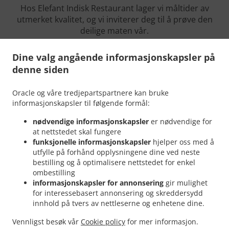
Hos Elefant Indisk Restaurant lager vi måltider av
utmerket kvalitet, og vi inviterer deg til å prøve den
deilige maten vår.
Nøkkelen til suksess er enkel: Vi tilbyr konsekvent
Dine valg angående informasjonskapsler på
mat av høy kvalitet som smaker deilig hver eneste
denne siden
gang. Vi er stolte av å servere kundene våre deilige
ekte retter som Indiske
Oracle og våre tredjepartspartnere kan bruke
Kos deg med deilig mat. Drikk noe godt. Men først og
informasjonskapsler til følgende formål:
fremst: Slapp av! Vi takker deg på det hjerteligste for
nødvendige informasjonskapsler
er nødvendige for
at du støtter oss.
at nettstedet skal fungere
funksjonelle informasjonskapsler
hjelper oss med å
utfylle på forhånd opplysningene dine ved neste
bestilling og å optimalisere nettstedet for enkel
ombestilling
Sosiale Medier
informasjonskapsler for annonsering
gir mulighet
for interessebasert annonsering og skreddersydd
innhold på tvers av nettleserne og enhetene dine.
Vennligst besøk vår
Cookie policy
for mer informasjon.